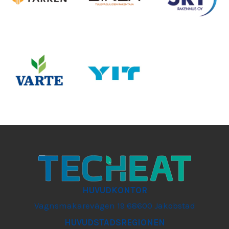
HUVUDKONTOR
Vagnsmakarevägen 19 68600 Jakobstad
HUVUDSTADSREGIONEN