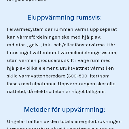
Eluppvärmning rumsvis:
I elvärmesystem där rummen värms upp separat
kan värmefördelningen ske med hjälp av:
radiator-, golv-, tak- och/eller fönstervärme. Här
finns inget vattenburet värmefördelningssystem,
utan värmen produceras skilt i varje rum med
hjälp av olika element. Bruksvattnet värms i en
skild varmvattenberedare (300–500 liter) som
förses med elpatroner. Uppvärmningen sker ofta
nattetid, då elektriciteten är något billigare.
Metoder för uppvärmning:
Ungefär hälften av den totala energiförbrukningen
i ett egnahemshus går till uppvärmning och en