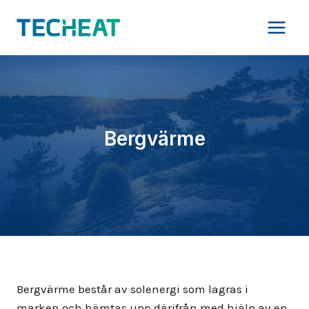
Skip
to
content
Bergvärme
Bergvärme består av solenergi som lagras i
marken och hämtas upp därifrån med hjälp av en