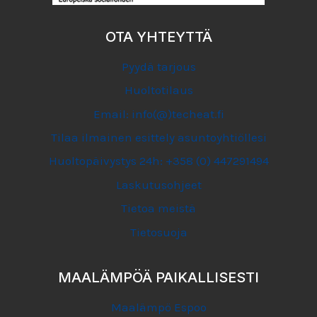
OTA YHTEYTTÄ
Pyydä tarjous
Huoltotilaus
Email: info(@)techeat.fi
Tilaa ilmainen esittely asuntoyhtiöllesi
Huoltopäivystys 24h: +358 (0) 447291494
Laskutusohjeet
Tietoa meistä
Tietosuoja
MAALÄMPÖÄ PAIKALLISESTI
Maalämpö Espoo