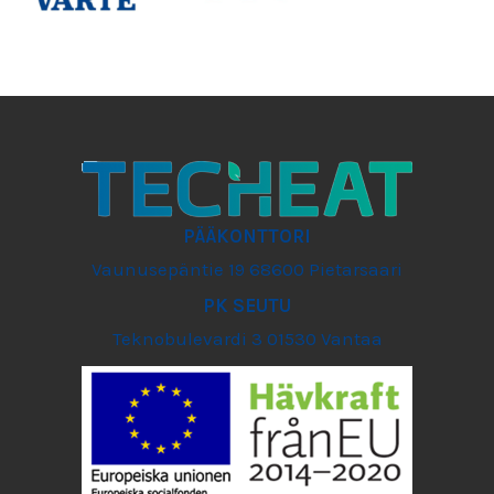
PÄÄKONTTORI
Vaunusepäntie 19 68600 Pietarsaari
PK SEUTU
Teknobulevardi 3 01530 Vantaa