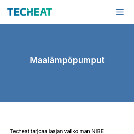
Siirry
sisältöön
Maalämpöpumput
Techeat tarjoaa laajan valikoiman NIBE