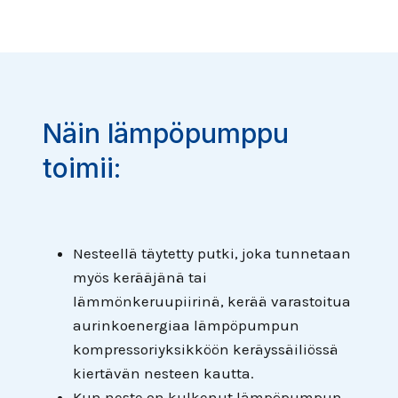
Näin lämpöpumppu
toimii:
Nesteellä täytetty putki, joka tunnetaan
myös kerääjänä tai
lämmönkeruupiirinä, kerää varastoitua
aurinkoenergiaa lämpöpumpun
kompressoriyksikköön keräyssäiliössä
kiertävän nesteen kautta.
Kun neste on kulkenut lämpöpumpun