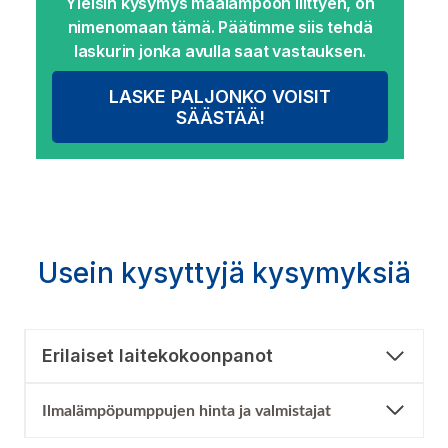
Yleisin kysymys maalämpöön liittyen, on
nimenomaan tämä. Päätimme siis tehdä
laskurin jonka avulla saat vastauksen.
LASKE PALJONKO VOISIT
SÄÄSTÄÄ!
Usein kysyttyjä kysymyksiä
Erilaiset laitekokoonpanot
Ilmalämpöpumppujen hinta ja valmistajat