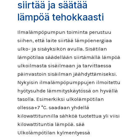
siirtää ja säätää
lämpöä tehokkaasti
Ilmalämpöpumpun toiminta perustuu
siihen, että laite siirtää lämpöenergiaa
ulko- ja sisäyksikön avulla. Sisätilan
lämpötilaa säädellään siirtämällä lämpöä
ulkoilmasta sisäilmaan ja tarvittaessa
päinvastoin sisäilman jäähdyttämiseksi.
Nykyisin ilmalämpöpumppujen ilmoitettu
hyötysuhde lämmityskäytössä on hyvällä
tasolla. Esimerkiksi ulkolämpötilan
ollessa+7 °C. saadaan yhdellä
kilowattitunnilla sähköä tuotettua yli viisi
kilowattituntia lämpöä. sää
Ulkolämpötilan kylmentyessä