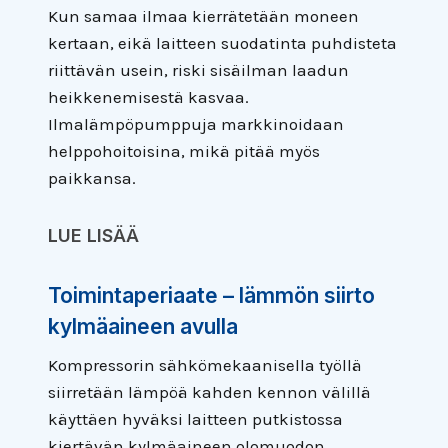
Kun samaa ilmaa kierrätetään moneen
kertaan, eikä laitteen suodatinta puhdisteta
riittävän usein, riski sisäilman laadun
heikkenemisestä kasvaa.
Ilmalämpöpumppuja markkinoidaan
helppohoitoisina, mikä pitää myös
paikkansa.
LUE LISÄÄ
Toimintaperiaate – lämmön siirto
kylmäaineen avulla
Kompressorin sähkömekaanisella työllä
siirretään lämpöä kahden kennon välillä
käyttäen hyväksi laitteen putkistossa
kiertävän kylmäaineen olomuodon