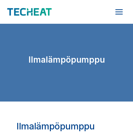
Siirry
sisältöön
Ilmalämpöpumppu
Ilmalämpöpumppu