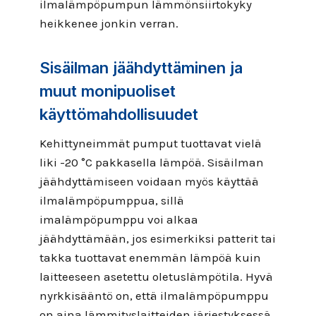
ilmalämpöpumpun lämmönsiirtokyky
heikkenee jonkin verran.
Sisäilman jäähdyttäminen ja
muut monipuoliset
käyttömahdollisuudet
Kehittyneimmät pumput tuottavat vielä
liki -20 °C pakkasella lämpöä. Sisäilman
jäähdyttämiseen voidaan myös käyttää
ilmalämpöpumppua, sillä
imalämpöpumppu voi alkaa
jäähdyttämään, jos esimerkiksi patterit tai
takka tuottavat enemmän lämpöä kuin
laitteeseen asetettu oletuslämpötila. Hyvä
nyrkkisääntö on, että ilmalämpöpumppu
on aina lämmityslaitteiden järjestyksessä