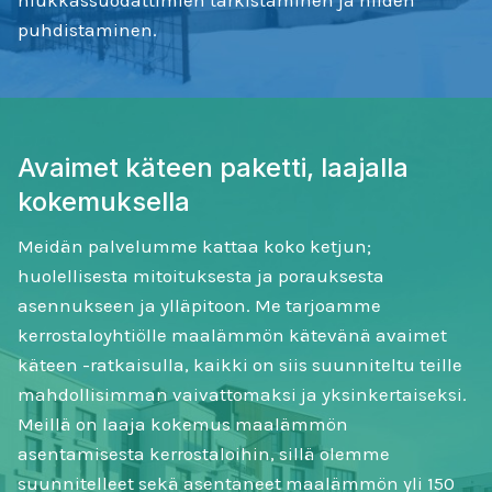
hiukkassuodattimien tarkistaminen ja niiden
puhdistaminen.
Avaimet käteen paketti, laajalla
kokemuksella
Meidän palvelumme kattaa koko ketjun;
huolellisesta mitoituksesta ja porauksesta
asennukseen ja ylläpitoon. Me tarjoamme
kerrostaloyhtiölle maalämmön kätevänä avaimet
käteen -ratkaisulla, kaikki on siis suunniteltu teille
mahdollisimman vaivattomaksi ja yksinkertaiseksi.
Meillä on laaja kokemus maalämmön
asentamisesta kerrostaloihin, sillä olemme
suunnitelleet sekä asentaneet maalämmön yli 150