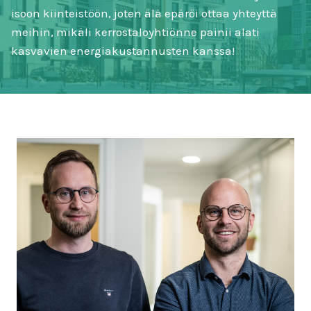
isoon kiinteistöön, joten älä epäröi ottaa yhteyttä
meihin, mikäli kerrostaloyhtiönne painii alati
kasvavien energiakustannusten kanssa!