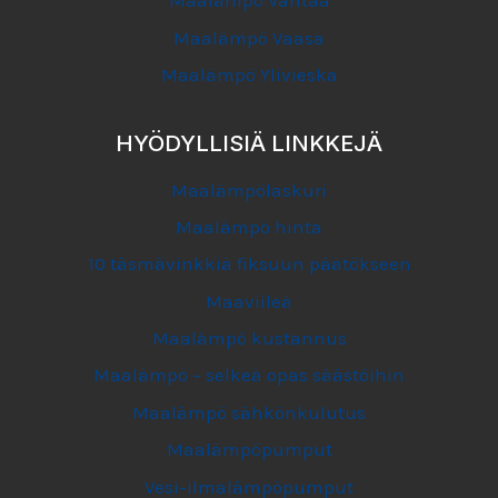
Maalämpö Vantaa
Maalämpö Vaasa
Maalämpö Ylivieska
HYÖDYLLISIÄ LINKKEJÄ
Maalämpölaskuri
Maalämpö hinta
10 täsmävinkkiä fiksuun päätökseen
Maaviileä
Maalämpö kustannus
Maalämpö – selkeä opas säästöihin
Maalämpö sähkönkulutus
Maalämpöpumput
Vesi-ilmalämpöpumput