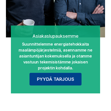
Asiakaslupauksemme
Suunnittelemme energiatehokkaita
maalämpöjärjestelmiä, asennamme ne
asiantuntijan kokemuksella ja otamme
vastuun tekemisistämme jokaisen
projektin kohdalla.
PYYDÄ TARJOUS