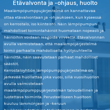
Etävalvonta ja -ohjaus, huolto
Maalämpöpumppujärjestelmä on kannattavaa
ottaa etävalvontaan ja -ohjaukseen, kun kyseessä
on kerrostalo, iso kiinteistö. Näin lämpöpumpun
mahdolliset toimintahäiriöt huomataan nopeasti ja
häiriöihin voidaan reagoida viiveettä. Etävalvonnan
avulla varmistetaan, että maalämpöjärjestelmä
toimii parhaalla mahdollisella hyötysuhteella
häiriöttä, näin saavutetaan parhaat mahdolliset
säästöt.
Kerrostaloyhtiön lämpöpumppujärjestelmä on
järkevää huollattaa joka vuosi, sillä vuosihuollon
avulla varmistetaan
maalämpöpumppujärjestelmän taloudellinen ja
luotettava toiminta. Perusteelliseen huoltoon
kuuluu lämmönjaon ja -keruun