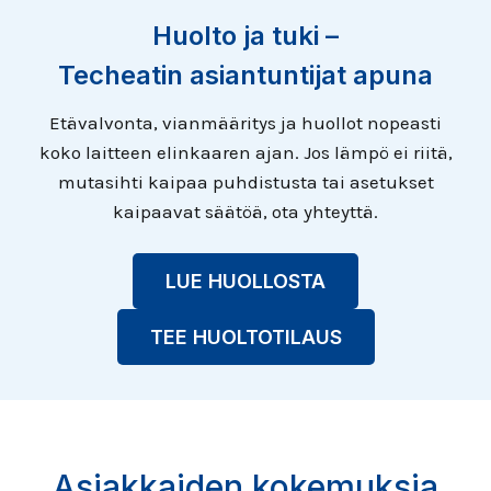
j
e
v
Huolto ja tuki –
ä
n
r
u
Techeatin asiantuntijat apuna
e
k
t
m
Etävalvonta, vianmääritys ja huollot nopeasti
i
p
koko laitteen elinkaaren ajan. Jos lämpö ei riitä,
s
u
i
mutasihti kaipaa puhdistusta tai asetukset
y
s
i
kaipaavat säätöä, ota yhteyttä.
y
n
t
p
,
LUE HUOLLOSTA
ä
e
ä
u
TEE HUOLTOTILAUS
s
r
t
o
ö
t
i
j
h
Asiakkaiden kokemuksia
a