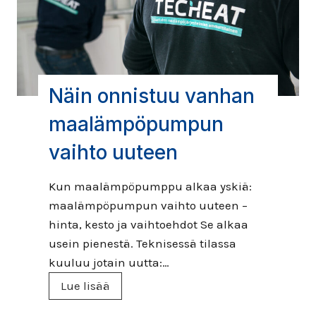
r
i
n
e
n
Näin onnistuu vanhan
l
ä
maalämpöpumpun
m
vaihto uuteen
p
ö
Kun maalämpöpumppu alkaa yskiä:
p
maalämpöpumpun vaihto uuteen –
u
hinta, kesto ja vaihtoehdot Se alkaa
m
usein pienestä. Teknisessä tilassa
p
kuuluu jotain uutta:…
p
N
Lue lisää
u
ä
: