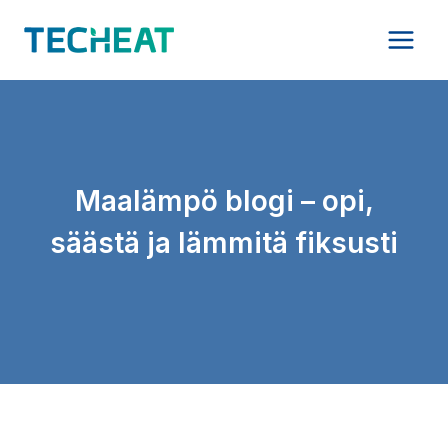
Siirry
sisältöön
Maalämpö blogi – opi,
säästä ja lämmitä fiksusti