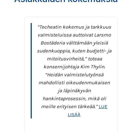
i
e
n
n
e
2 km
”Techeatin kokemus ja tarkkuus
r
t ja
valmisteluissa auttoivat Larsmo
g
Bostäderia välttämään yleisiä
i
a.
sudenkuoppia, kuten budjetti- ja
a
mitoitusvirheitä,” toteaa
t
konsernijohtaja Kim Thylin.
e
”Heidän valmistelutyönsä
h
mahdollisti oikeudenmukaisen
o
ja läpinäkyvän
k
hankintaprosessin, mikä oli
k
meille erityisen tärkeää.”
LUE
u
LISÄÄ
u
s
s