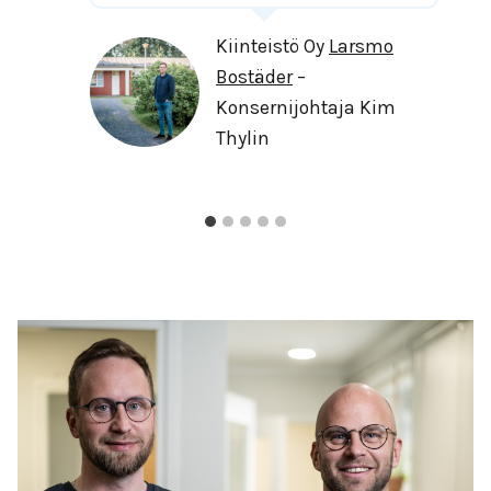
a
Kiinteistö Oy
Larsmo
m
Bostäder
–
a
Konsernijohtaja Kim
s
Thylin
s
a
p
a
k
e
t
i
s
s
a