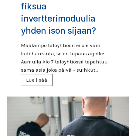
fiksua
invertterimoduulia
yhden ison sijaan?
Maalämpö taloyhtiöön ei ole vain
laitehankinta, se on lupaus arjelle:
Aamulla klo 7 taloyhtiössä tapahtuu
sama asia joka päivä – suihkut…
M
Lue lisää
o
d
u
l
a
a