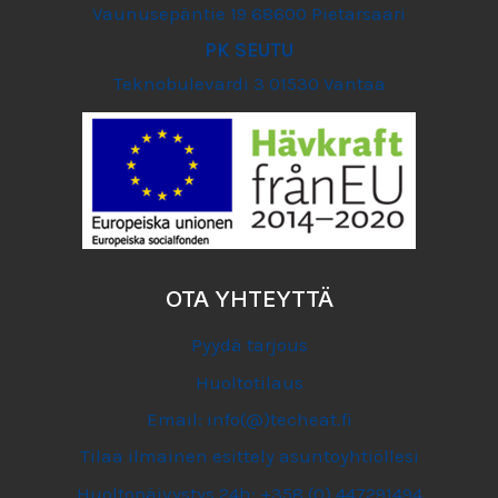
Vaunusepäntie 19 68600 Pietarsaari
PK SEUTU
Teknobulevardi 3 01530 Vantaa
OTA YHTEYTTÄ
Pyydä tarjous
Huoltotilaus
Email: info(@)techeat.fi
Tilaa ilmainen esittely asuntoyhtiöllesi
Huoltopäivystys 24h: +358 (0) 447291494