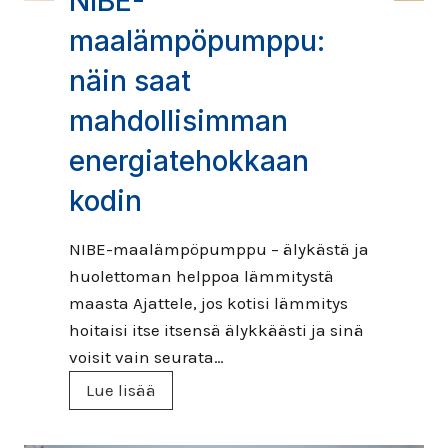
NIBE-
k
h
t
s
t
maalämpöpumppu:
e
u
o
r
näin saat
t
u
i
u
u
mahdollisimman
m
l
t
o
energiatehokkaan
e
e
d
e
kodin
e
u
–
n
u
m
NIBE-maalämpöpumppu – älykästä ja
l
a
huolettoman helppoa lämmitystä
i
a
maasta Ajattele, jos kotisi lämmitys
a
l
hoitaisi itse itsensä älykkäästi ja sinä
y
ä
voisit vain seurata…
h
m
d
N
Lue lisää
p
e
I
ö
n
B