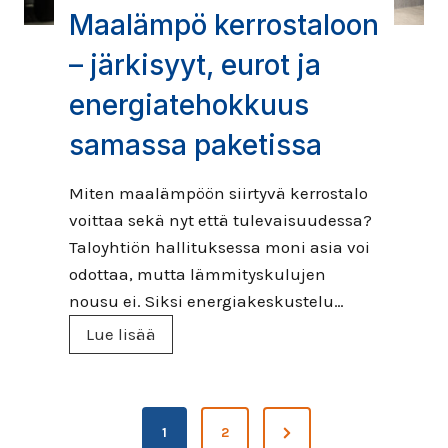
s
Maalämpö kerrostaloon
k
i
e
– järkisyyt, eurot ja
m
ä
m
energiatehokkuus
o
a
p
samassa paketissa
n
a
e
s
Miten maalämpöön siirtyvä kerrostalo
n
s
voittaa sekä nyt että tulevaisuudessa?
e
ä
Taloyhtiön hallituksessa moni asia voi
r
ä
odottaa, mutta lämmityskulujen
g
s
nousu ei. Siksi energiakeskustelu…
i
t
M
Lue lisää
a
ö
a
t
i
a
e
h
A
l
h
i
N
1
2
ä