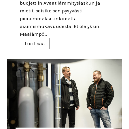
:
budjettiin Avaat lämmityslaskun ja
r
n
mietit, saisiko sen pysyvästi
i
ä
pienemmäksi tinkimättä
s
i
asumismukavuudesta. Et ole yksin.
s
n
Maalämpö…
a
s
M
Lue lisää
a
a
a
a
t
l
m
ä
a
m
h
p
d
ö
o
–
l
s
l
e
i
l