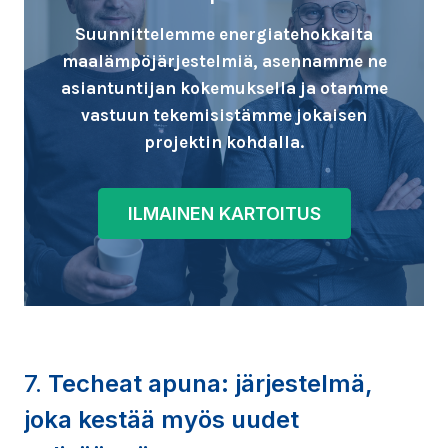
Suunnittelemme energiatehokkaita
maalämpöjärjestelmiä, asennamme ne
asiantuntijan kokemuksella ja otamme
vastuun tekemisistämme jokaisen
projektin kohdalla.
ILMAINEN KARTOITUS
7.
Techeat apuna: järjestelmä,
joka kestää myös uudet