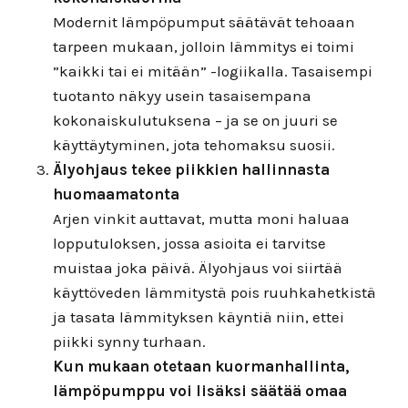
Modernit lämpöpumput säätävät tehoaan
tarpeen mukaan, jolloin lämmitys ei toimi
”kaikki tai ei mitään” -logiikalla. Tasaisempi
tuotanto näkyy usein tasaisempana
kokonaiskulutuksena – ja se on juuri se
käyttäytyminen, jota tehomaksu suosii.
Älyohjaus tekee piikkien hallinnasta
huomaamatonta
Arjen vinkit auttavat, mutta moni haluaa
lopputuloksen, jossa asioita ei tarvitse
muistaa joka päivä. Älyohjaus voi siirtää
käyttöveden lämmitystä pois ruuhkahetkistä
ja tasata lämmityksen käyntiä niin, ettei
piikki synny turhaan.
Kun mukaan otetaan kuormanhallinta,
lämpöpumppu voi lisäksi säätää omaa