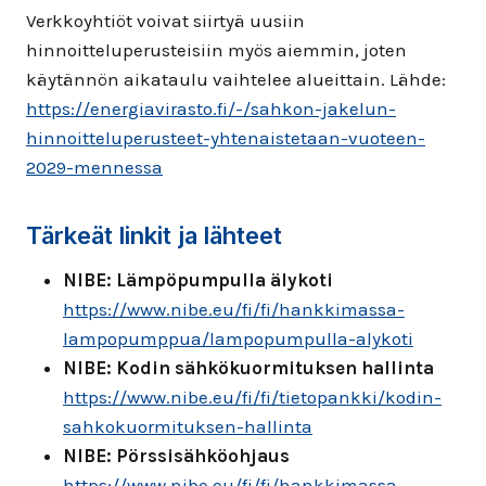
Verkkoyhtiöt voivat siirtyä uusiin
hinnoitteluperusteisiin myös aiemmin, joten
käytännön aikataulu vaihtelee alueittain. Lähde:
https://energiavirasto.fi/-/sahkon-jakelun-
hinnoitteluperusteet-yhtenaistetaan-vuoteen-
2029-mennessa
Tärkeät linkit ja lähteet
NIBE: Lämpöpumpulla älykoti
https://www.nibe.eu/fi/fi/hankkimassa-
lampopumppua/lampopumpulla-alykoti
NIBE: Kodin sähkökuormituksen hallinta
https://www.nibe.eu/fi/fi/tietopankki/kodin-
sahkokuormituksen-hallinta
NIBE: Pörssisähköohjaus
https://www.nibe.eu/fi/fi/hankkimassa-