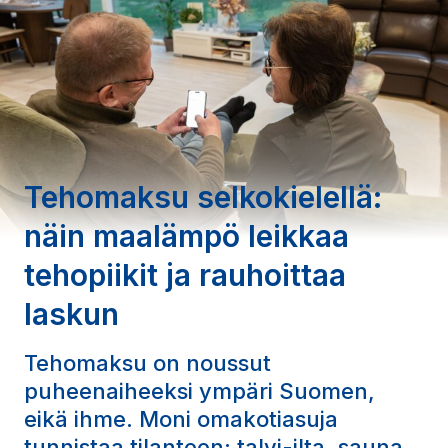
Tehomaksu selkokielellä:
näin maalämpö leikkaa
tehopiikit ja rauhoittaa
laskun
Tehomaksu on noussut
puheenaiheeksi ympäri Suomen,
eikä ihme. Moni omakotiasuja
tunnistaa tilanteen: talvi-ilta, sauna