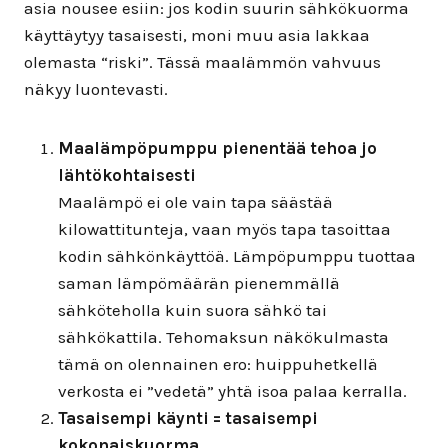
asia nousee esiin: jos kodin suurin sähkökuorma
käyttäytyy tasaisesti, moni muu asia lakkaa
olemasta “riski”. Tässä maalämmön vahvuus
näkyy luontevasti.
Maalämpöpumppu pienentää tehoa jo
lähtökohtaisesti
Maalämpö ei ole vain tapa säästää
kilowattitunteja, vaan myös tapa tasoittaa
kodin sähkönkäyttöä. Lämpöpumppu tuottaa
saman lämpömäärän pienemmällä
sähköteholla kuin suora sähkö tai
sähkökattila. Tehomaksun näkökulmasta
tämä on olennainen ero: huippuhetkellä
verkosta ei ”vedetä” yhtä isoa palaa kerralla.
Tasaisempi käynti = tasaisempi
kokonaiskuorma