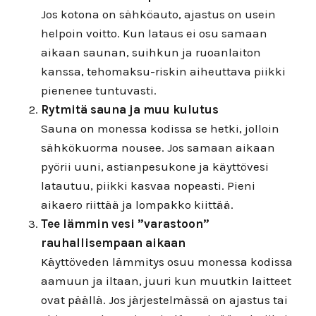
Jos kotona on sähköauto, ajastus on usein
helpoin voitto. Kun lataus ei osu samaan
aikaan saunan, suihkun ja ruoanlaiton
kanssa, tehomaksu-riskin aiheuttava piikki
pienenee tuntuvasti.
Rytmitä sauna ja muu kulutus
Sauna on monessa kodissa se hetki, jolloin
sähkökuorma nousee. Jos samaan aikaan
pyörii uuni, astianpesukone ja käyttövesi
latautuu, piikki kasvaa nopeasti. Pieni
aikaero riittää ja lompakko kiittää.
Tee lämmin vesi ”varastoon”
rauhallisempaan aikaan
Käyttöveden lämmitys osuu monessa kodissa
aamuun ja iltaan, juuri kun muutkin laitteet
ovat päällä. Jos järjestelmässä on ajastus tai