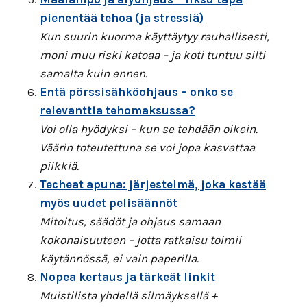
pienentää tehoa (ja stressiä)
Kun suurin kuorma käyttäytyy rauhallisesti,
moni muu riski katoaa – ja koti tuntuu silti
samalta kuin ennen.
Entä pörssisähköohjaus – onko se
relevanttia tehomaksussa?
Voi olla hyödyksi – kun se tehdään oikein.
Väärin toteutettuna se voi jopa kasvattaa
piikkiä.
Techeat apuna: järjestelmä, joka kestää
myös uudet pelisäännöt
Mitoitus, säädöt ja ohjaus samaan
kokonaisuuteen – jotta ratkaisu toimii
käytännössä, ei vain paperilla.
Nopea kertaus ja tärkeät linkit
Muistilista yhdellä silmäyksellä +