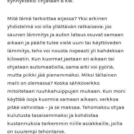
kynnykseksi linjataan 8 kW.
Mitä tämä tarkoittaa arjessa? Yksi arkinen
yhdistelmä voi olla yllättävän ratkaiseva: jos
saunan lämmitys ja auton lataus osuvat samaan
aikaan ja päälle tulee vielä uuni tai käyttöveden
lämmitys, teho voi nousta nopeasti yli kahdeksan
kilowatin. Kun kuormat jaetaan eri aikaan tai
ohjataan automaatiolla, sama arki voi pyöriä,
mutta piikki jää pienemmäksi. Miksi tällainen
malli on olemassa? Koska sähköverkko
mitoitetaan ruuhkahuippujen mukaan. Kun moni
käyttää isoja kuormia samaan aikaan, verkkoa
pitää vahvistaa – ja se maksaa. Tehomaksu ohjaa
kulutusta tasaisemmaksi ja kohdistaa
kustannuksia tarkemmin niille asiakkaille, joilla
on suurempi tehontarve.