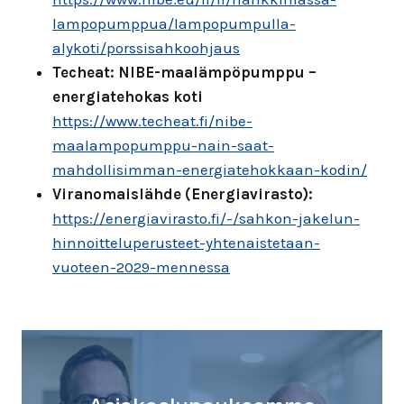
lampopumppua/lampopumpulla-
alykoti/porssisahkoohjaus
Techeat: NIBE-maalämpöpumppu –
energiatehokas koti
https://www.techeat.fi/nibe-
maalampopumppu-nain-saat-
mahdollisimman-energiatehokkaan-kodin/
Viranomaislähde (Energiavirasto):
https://energiavirasto.fi/-/sahkon-jakelun-
hinnoitteluperusteet-yhtenaistetaan-
vuoteen-2029-mennessa