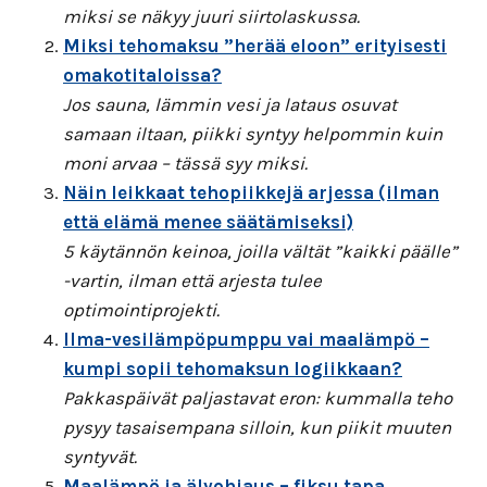
miksi se näkyy juuri siirtolaskussa.
Miksi tehomaksu ”herää eloon” erityisesti
omakotitaloissa?
Jos sauna, lämmin vesi ja lataus osuvat
samaan iltaan, piikki syntyy helpommin kuin
moni arvaa – tässä syy miksi.
Näin leikkaat tehopiikkejä arjessa (ilman
että elämä menee säätämiseksi)
5 käytännön keinoa, joilla vältät ”kaikki päälle”
-vartin, ilman että arjesta tulee
optimointiprojekti.
Ilma-vesilämpöpumppu vai maalämpö –
kumpi sopii tehomaksun logiikkaan?
Pakkaspäivät paljastavat eron: kummalla teho
pysyy tasaisempana silloin, kun piikit muuten
syntyvät.
Maalämpö ja älyohjaus – fiksu tapa