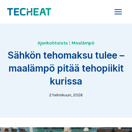
Siirry
sisältöön
Ajankohtaista
|
Maalämpö
Sähkön tehomaksu tulee –
maalämpö pitää tehopiikit
kurissa
2 helmikuun, 2026