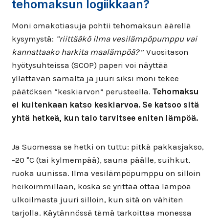
tehomaksun logiikkaan?
Moni omakotiasuja pohtii tehomaksun äärellä
kysymystä:
”riittääkö ilma vesilämpöpumppu vai
kannattaako harkita maalämpöä?
” Vuositason
hyötysuhteissa (SCOP) paperi voi näyttää
yllättävän samalta ja juuri siksi moni tekee
päätöksen “keskiarvon” perusteella.
Tehomaksu
ei kuitenkaan katso keskiarvoa. Se katsoo sitä
yhtä hetkeä, kun talo tarvitsee eniten lämpöä.
Ja Suomessa se hetki on tuttu: pitkä pakkasjakso,
-20 °C (tai kylmempää), sauna päälle, suihkut,
ruoka uunissa. Ilma vesilämpöpumppu on silloin
heikoimmillaan, koska se yrittää ottaa lämpöä
ulkoilmasta juuri silloin, kun sitä on vähiten
tarjolla. Käytännössä tämä tarkoittaa monessa