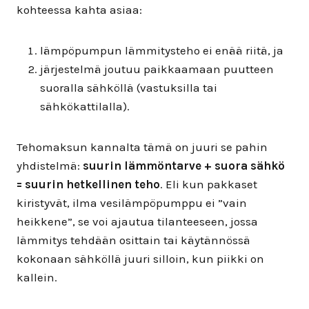
kohteessa kahta asiaa:
lämpöpumpun lämmitysteho ei enää riitä, ja
järjestelmä joutuu paikkaamaan puutteen
suoralla sähköllä (vastuksilla tai
sähkökattilalla).
Tehomaksun kannalta tämä on juuri se pahin
yhdistelmä:
suurin lämmöntarve + suora sähkö
= suurin hetkellinen teho
. Eli kun pakkaset
kiristyvät, ilma vesilämpöpumppu ei ”vain
heikkene”, se voi ajautua tilanteeseen, jossa
lämmitys tehdään osittain tai käytännössä
kokonaan sähköllä juuri silloin, kun piikki on
kallein.