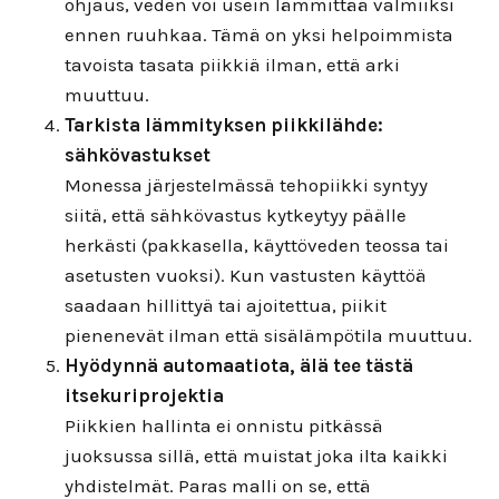
ohjaus, veden voi usein lämmittää valmiiksi
ennen ruuhkaa. Tämä on yksi helpoimmista
tavoista tasata piikkiä ilman, että arki
muuttuu.
Tarkista lämmityksen piikkilähde:
sähkövastukset
Monessa järjestelmässä tehopiikki syntyy
siitä, että sähkövastus kytkeytyy päälle
herkästi (pakkasella, käyttöveden teossa tai
asetusten vuoksi). Kun vastusten käyttöä
saadaan hillittyä tai ajoitettua, piikit
pienenevät ilman että sisälämpötila muuttuu.
Hyödynnä automaatiota, älä tee tästä
itsekuriprojektia
Piikkien hallinta ei onnistu pitkässä
juoksussa sillä, että muistat joka ilta kaikki
yhdistelmät. Paras malli on se, että