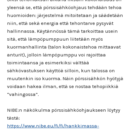
yleensä se, että pörssisähköohjaus tehdään tehoa
huomioiden: järjestelmä mitoitetaan ja säädetään
niin, että sekä energia että tehontarve pysyvät
hallinnassa. Käytännössä tämä tarkoittaa usein
sitä, että lämpöpumppuun liitetään myös
kuormanhallinta (talon kokonaistehoa mittaavat
anturit), jolloin lämpöpumppu voi rajoittaa
toimintaansa ja esimerkiksi välttää
sähkövastuksen käyttöä silloin, kun talossa on
muutenkin iso kuorma. Näin pörssisähkön hyötyjä
voidaan hakea ilman, että se nostaa tehopiikkiä
“vahingossa”.
NIBE:n näkökulma pörssisähköohjaukseen löytyy
tästä:
https://www.nibe.eu/fi/fi/hankkimassa-