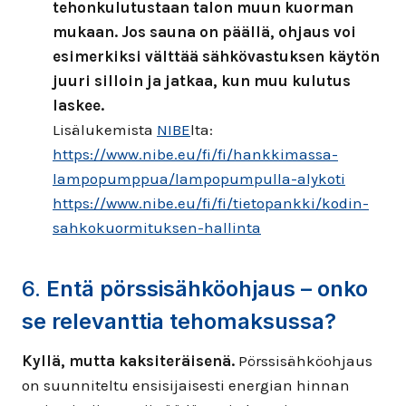
tehonkulutustaan talon muun kuorman
mukaan. Jos sauna on päällä, ohjaus voi
esimerkiksi välttää sähkövastuksen käytön
juuri silloin ja jatkaa, kun muu kulutus
laskee.
Lisälukemista
NIBE
lta:
https://www.nibe.eu/fi/fi/hankkimassa-
lampopumppua/lampopumpulla-alykoti
https://www.nibe.eu/fi/fi/tietopankki/kodin-
sahkokuormituksen-hallinta
6.
Entä pörssisähköohjaus – onko
se relevanttia tehomaksussa?
Kyllä, mutta kaksiteräisenä.
Pörssisähköohjaus
on suunniteltu ensisijaisesti energian hinnan