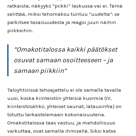
ratkaista, näkyykö ”piikki” laskussa vai ei. Tämä
selittää, miksi tehomaksu tuntuu ”uudelta”: se
palkitsee tasaisuudesta ja reagoi juuri näihin
piikkeihin.
”
Omakotitalossa kaikki päätökset
osuvat samaan osoitteeseen – ja
samaan piikkiin
”
Taloyhtiöissä tehoajattelu ei ole samalla tavalla
uusi, koska kiinteistön yhteisiä kuormia (IV,
kiinteistösähkö, yhteiset saunat, latausinfra) on
totuttu tarkastelemaan kokonaisuutena.
Omakotitalossa taas vastuu, ja mahdollisuus
vaikuttaa, ovat samalla ihmisellä. Siksi katse