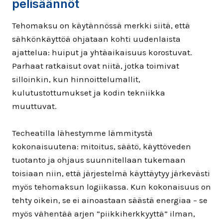
pelisäännöt
Tehomaksu on käytännössä merkki siitä, että
sähkönkäyttöä ohjataan kohti uudenlaista
ajattelua: huiput ja yhtäaikaisuus korostuvat.
Parhaat ratkaisut ovat niitä, jotka toimivat
silloinkin, kun hinnoittelumallit,
kulutustottumukset ja kodin tekniikka
muuttuvat.
Techeatilla lähestymme lämmitystä
kokonaisuutena: mitoitus, säätö, käyttöveden
tuotanto ja ohjaus suunnitellaan tukemaan
toisiaan niin, että järjestelmä käyttäytyy järkevästi
myös tehomaksun logiikassa. Kun kokonaisuus on
tehty oikein, se ei ainoastaan säästä energiaa – se
myös vähentää arjen ”piikkiherkkyyttä” ilman,