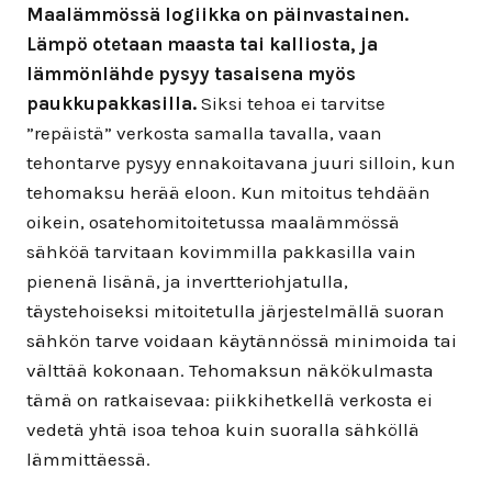
Maalämmössä logiikka on päinvastainen.
Lämpö otetaan maasta tai kalliosta, ja
lämmönlähde pysyy tasaisena myös
paukkupakkasilla.
Siksi tehoa ei tarvitse
”repäistä” verkosta samalla tavalla, vaan
tehontarve pysyy ennakoitavana juuri silloin, kun
tehomaksu herää eloon. Kun mitoitus tehdään
oikein, osatehomitoitetussa maalämmössä
sähköä tarvitaan kovimmilla pakkasilla vain
pienenä lisänä, ja invertteriohjatulla,
täystehoiseksi mitoitetulla järjestelmällä suoran
sähkön tarve voidaan käytännössä minimoida tai
välttää kokonaan. Tehomaksun näkökulmasta
tämä on ratkaisevaa: piikkihetkellä verkosta ei
vedetä yhtä isoa tehoa kuin suoralla sähköllä
lämmittäessä.