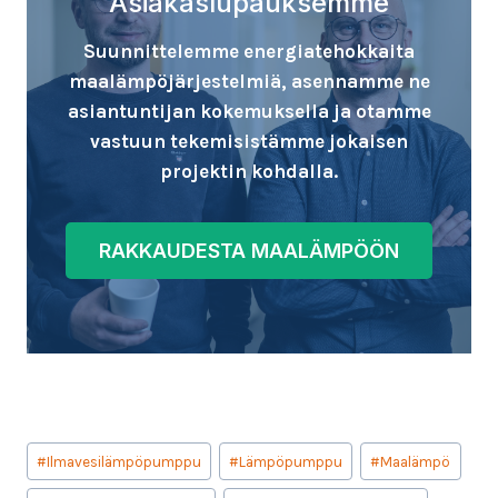
Asiakaslupauksemme
Suunnittelemme energiatehokkaita
maalämpöjärjestelmiä, asennamme ne
asiantuntijan kokemuksella ja otamme
vastuun tekemisistämme jokaisen
projektin kohdalla.
RAKKAUDESTA MAALÄMPÖÖN
Avainsanat:
#
Ilmavesilämpöpumppu
#
Lämpöpumppu
#
Maalämpö