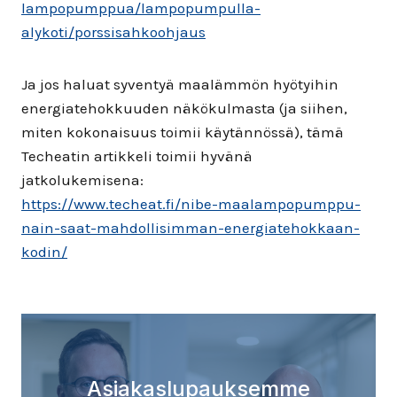
lampopumppua/lampopumpulla-
alykoti/porssisahkoohjaus
Ja jos haluat syventyä maalämmön hyötyihin
energiatehokkuuden näkökulmasta (ja siihen,
miten kokonaisuus toimii käytännössä), tämä
Techeatin artikkeli toimii hyvänä
jatkolukemisena:
https://www.techeat.fi/nibe-maalampopumppu-
nain-saat-mahdollisimman-energiatehokkaan-
kodin/
Asiakaslupauksemme