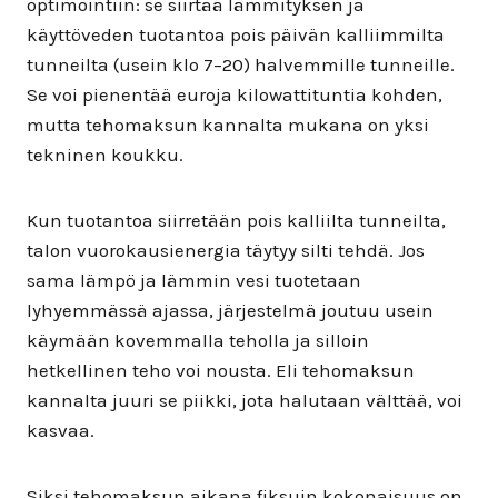
optimointiin: se siirtää lämmityksen ja
käyttöveden tuotantoa pois päivän kalliimmilta
tunneilta (usein klo 7–20) halvemmille tunneille.
Se voi pienentää euroja kilowattituntia kohden,
mutta tehomaksun kannalta mukana on yksi
tekninen koukku.
Kun tuotantoa siirretään pois kalliilta tunneilta,
talon vuorokausienergia täytyy silti tehdä. Jos
sama lämpö ja lämmin vesi tuotetaan
lyhyemmässä ajassa, järjestelmä joutuu usein
käymään kovemmalla teholla ja silloin
hetkellinen teho voi nousta. Eli tehomaksun
kannalta juuri se piikki, jota halutaan välttää, voi
kasvaa.
Siksi tehomaksun aikana fiksuin kokonaisuus on