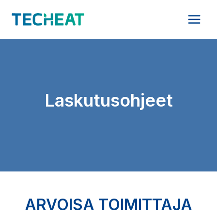
Siirry
sisältöön
Laskutusohjeet
ARVOISA TOIMITTAJA