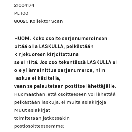
21004174
PL 100
80020 Kollektor Scan
HUOM! Koko osoite sarjanumeroineen
pitää olla LASKULLA, pelkästään
kirjekuoreen kirjoitettuna
se ei riitä. Jos osoitekentässä LASKULLA ei
ole yllämainittua sarjanumeroa, niin
laskua ei käsitellä,
vaan se palautetaan postitse lähettäjälle.
Huomaathan, että osoitteeseen voi lähettää
pelkästään laskuja, ei muita asiakirjoja.
Muut asiakirjat
toimitetaan jatkossakin
postiosoitteeseemme: