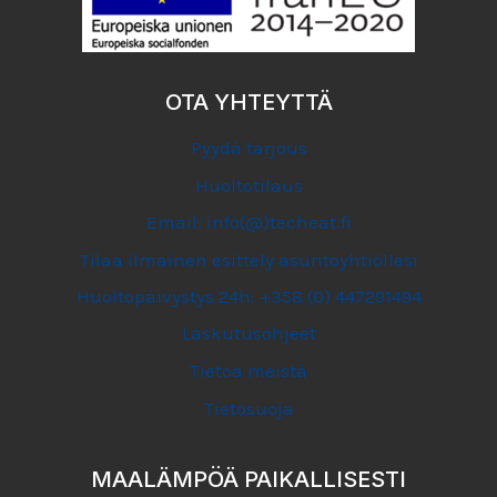
OTA YHTEYTTÄ
Pyydä tarjous
Huoltotilaus
Email: info(@)techeat.fi
Tilaa ilmainen esittely asuntoyhtiöllesi
Huoltopäivystys 24h: +358 (0) 447291494
Laskutusohjeet
Tietoa meistä
Tietosuoja
MAALÄMPÖÄ PAIKALLISESTI