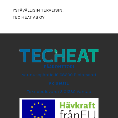
YSTÄVÄLLISIN TERVEISIN,
TEC HEAT AB OY
PÄÄKONTTORI
Vaunusepäntie 19 68600 Pietarsaari
PK SEUTU
Teknobulevardi 3 01530 Vantaa