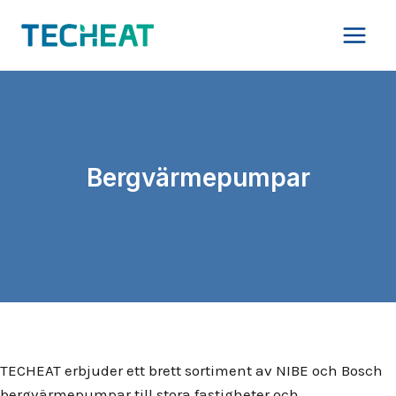
Skip
to
content
Bergvärmepumpar
TECHEAT erbjuder ett brett sortiment av NIBE och Bosch
bergvärmepumpar till stora fastigheter och