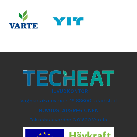
HUVUDKONTOR
Vagnsmakarevägen 19 68600 Jakobstad
HUVUDSTADSREGIONEN
Teknobulevarden 3 01530 Vanda