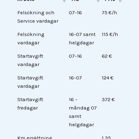
Arbete
Tid
Pris
Felsökning och
07-16
75 €/h
Service vardagar
Felsökning
16-07 samt
115 €/h
vardagar
helgdagar
Startavgift
07-16
62 €
vardagar
Startavgift
16-07
124 €
vardagar
Startavgift
16 –
372 €
fredagar
måndag 07
samt
helgdagar
Km ersättning
1,35