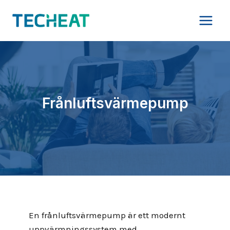
Skip
to
content
Frånluftsvärmepump
En frånluftsvärmepump är ett modernt
uppvärmningssystem med