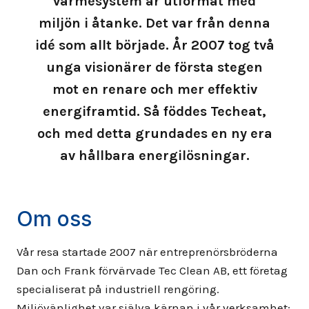
värmesystem är utformat med
miljön i åtanke. Det var från denna
idé som allt började. År 2007 tog två
unga visionärer de första stegen
mot en renare och mer effektiv
energiframtid. Så föddes Techeat,
och med detta grundades en ny era
av hållbara energilösningar.
Om oss
Vår resa startade 2007 när entreprenörsbröderna
Dan och Frank förvärvade Tec Clean AB, ett företag
specialiserat på industriell rengöring.
Miljövänlighet var själva kärnan i vår verksamhet: