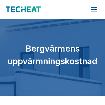
Skip
to
content
Bergvärmens
uppvärmningskostnad