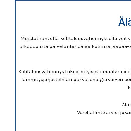
Äl
Muistathan, että kotitalousvähennyksellä voit 
ulkopuolista palveluntarjoajaa kotiinsa, vapaa
Kotitalousvähennys tukee erityisesti maalämpöön
lämmitysjärjestelmän purku, energiakaivon po
k
Älä
Verohallinto arvioi jo