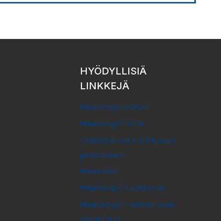
HYÖDYLLISIÄ
LINKKEJÄ
Maalämpölaskuri
Maalämpö hinta
10 täsmävinkkiä fiksuun
päätökseen
Maaviileä
Maalämpö kustannus
Maalämpö – selkeä opas
säästöihin