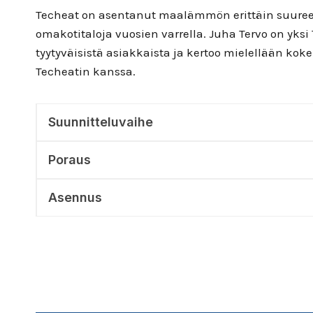
Techeat on asentanut maalämmön erittäin suur
omakotitaloja vuosien varrella. Juha Tervo on yks
tyytyväisistä asiakkaista ja kertoo mielellään kok
Techeatin kanssa.
Suunnitteluvaihe
Poraus
Asennus