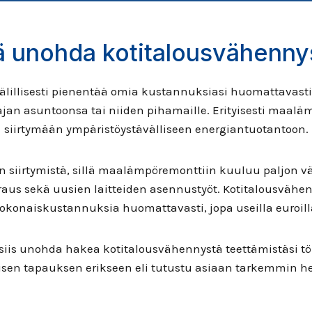
ä unohda kotitalousvähenny
välillisesti pienentää omia kustannuksiasi huomattavast
-ajan asuntoonsa tai niiden pihamaille. Erityisesti maal
siirtymään ympäristöystävälliseen energiantuotantoon.
 siirtymistä, sillä maalämpöremonttiin kuuluu paljon vä
raus sekä uusien laitteiden asennustyöt. Kotitalousväh
okonaiskustannuksia huomattavasti, jopa useilla euroill
 siis unohda hakea kotitalousvähennystä teettämistäsi töi
kaisen tapauksen erikseen eli tutustu asiaan tarkemmin 