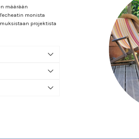
een määrään
i Techeatin monista
emuksistaan projektista