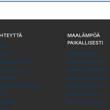
YHTEYTTÄ
MAALÄMPÖÄ
PAIKALLISESTI
arjous
Maalämpö Espoo
ilaus
Maalämpö Helsinki
info(@)techeat.fi
Maalämpö Tampere
mainen esittely
htiöllesi
Maalämpö Seinäjoki
äivystys 24h: +358 (0)
Maalämpö Vantaa
94
Maalämpö Vaasa
sohjeet
Maalämpö Ylivieska
meistä