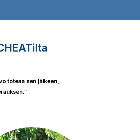
CHEAT
ilta
vo toteaa sen jälkeen,
erauksen.”