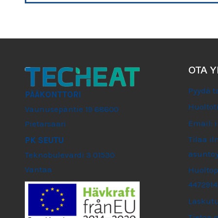
OTA 
Pyydä t
PÄÄKONTTORI
Huoltot
Vaunusepäntie 19 68600
Email: 
Pietarsaari
Tilaa il
PK SEUTU
asuntoy
Teknobulevardi 3 01530
Vantaa
Huoltop
4472914
Laskutu
Tietoa 