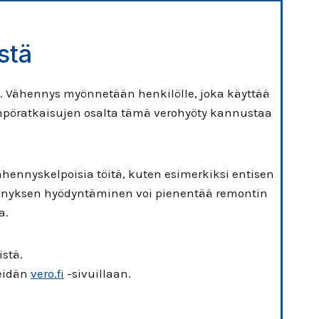
stä
i. Vähennys myönnetään henkilölle, joka käyttää
ämpöratkaisujen osalta tämä verohyöty kannustaa
hennyskelpoisia töitä, kuten esimerkiksi entisen
ennyksen hyödyntäminen voi pienentää remontin
a.
stä.
heidän
vero.fi
-sivuillaan.