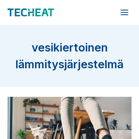
Siirry
sisältöön
vesikiertoinen
lämmitysjärjestelmä