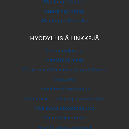
Maalämpö Vantaa
Maalämpö Vaasa
Maalämpö Ylivieska
HYÖDYLLISIÄ LINKKEJÄ
Maalämpölaskuri
Maalämpö hinta
10 täsmävinkkiä fiksuun päätökseen
Maaviileä
Maalämpö kustannus
Maalämpö – selkeä opas säästöihin
Maalämpö sähkönkulutus
Maalämpöpumput
Vesi-ilmalämpöpumput