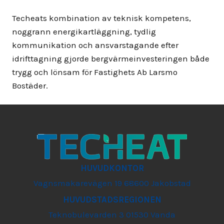
Techeats kombination av teknisk kompetens,
noggrann energikartläggning, tydlig
kommunikation och ansvarstagande efter
idrifttagning gjorde bergvärmeinvesteringen både
trygg och lönsam för Fastighets Ab Larsmo
Bostäder.
HUVUDKONTOR
Vagnsmakarevägen 19 68600 Jakobstad
HUVUDSTADSREGIONEN
Teknobulevarden 3 01530 Vanda